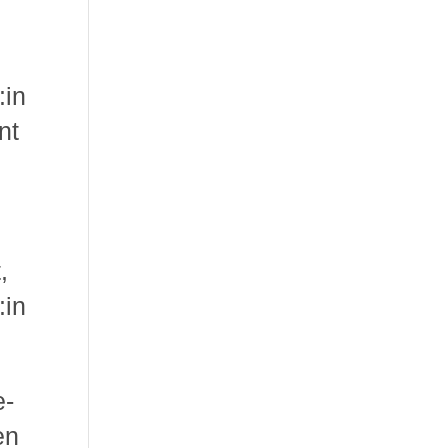
:in
nt
,
:in
e-
en