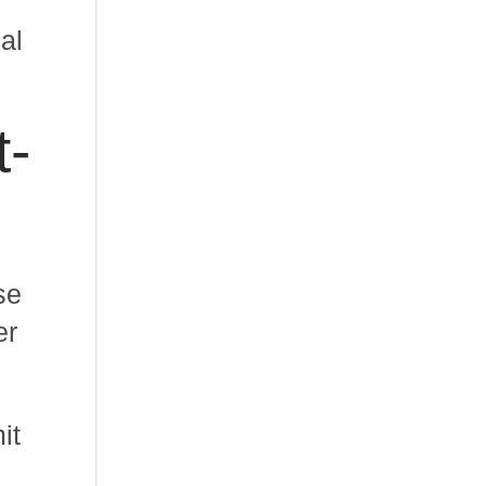
al
t-
se
er
it