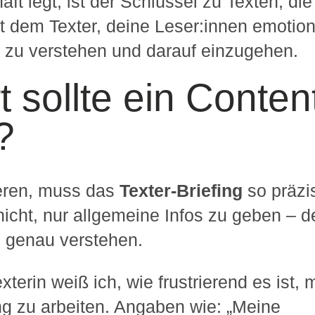
aft legt, ist der Schlüssel zu Texten, die
lft dem Texter, deine Leser:innen emotion
e zu verstehen und darauf einzugehen.
rt sollte ein Conten
?
ieren, muss das
Texter-Briefing
so präzi
nicht, nur allgemeine Infos zu geben – d
e genau verstehen.
terin weiß ich, wie frustrierend es ist, m
g zu arbeiten. Angaben wie: „Meine