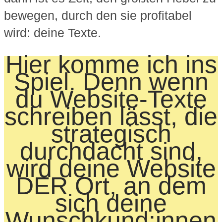
bewegen, durch den sie profitabel
wird: deine Texte.
Hier komme ich ins
Spiel. Denn wenn
du Website-Texte
schreiben lässt, die
strategisch
durchdacht sind,
wird
deine Website
DER Ort, an dem
sich deine
Wunschkund:innen