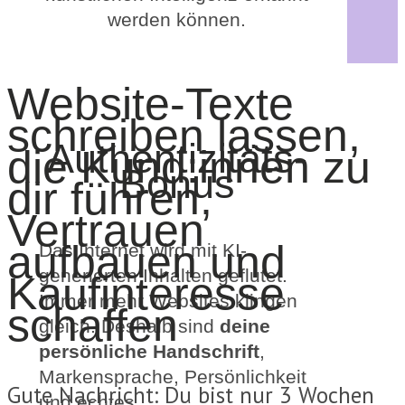
werden können.
Website-Texte
schreiben lassen,
Authentizitäts-
die Kund:innen zu
Bonus
dir führen,
Vertrauen
aufbauen und
Das Internet wird mit KI-
generierten Inhalten geflutet.
Kaufinteresse
Immer mehr Websites klingen
schaffen
gleich. Deshalb sind
deine
persönliche Handschrift
,
Markensprache, Persönlichkeit
Gute Nachricht: Du bist nur 3 Wochen
und echtes