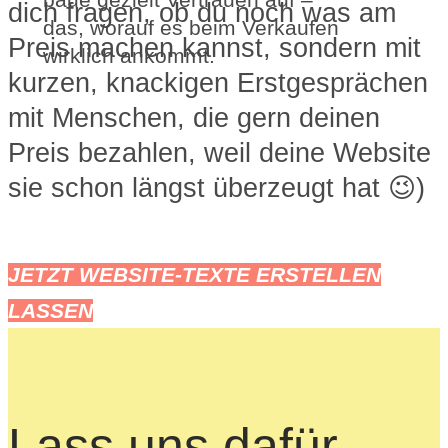
dich fragen, ob du noch was am
das, worauf es beim Verkaufen
Preis machen kannst, sondern mit
wirklich ankommt.
kurzen, knackigen Erstgesprächen
mit Menschen, die gern deinen
Preis bezahlen, weil deine Website
sie schon längst überzeugt hat 😉)
JETZT WEBSITE-TEXTE ERSTELLEN
LASSEN
Lass uns dafür