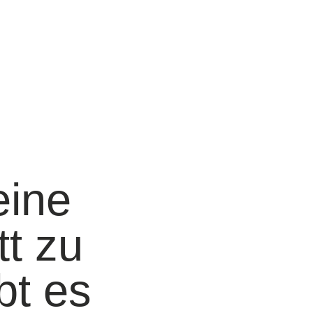
eine
tt zu
bt es